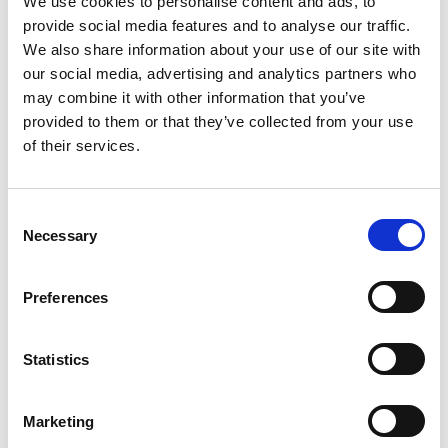
We use cookies to personalise content and ads, to
provide social media features and to analyse our traffic.
0
COMMENTI
We also share information about your use of our site with
our social media, advertising and analytics partners who
may combine it with other information that you’ve
provided to them or that they’ve collected from your use
of their services.
Consent
Necessary
Selection
Le nostre ultime offerte
Offerta Lastminute Procida
Preferences
Offerta Camere ed Appartamenti Procida
Statistics
Marketing